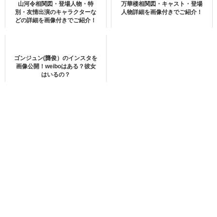
山河令相関図・登場人物・特
万華楼相関図・キャスト・登場
別・友情出演のキャラクターな
人物詳細を画像付きでご紹介！
どの詳細を画像付きでご紹介！
ゴンジュン(龔俊）のインスタを
画像公開！weiboはある？彼女
はいるの？
胡一天(@hu_yitian)がシェアした投稿
この投稿をInstagramで見る
フーイーティエンのスキャンダルと
は？