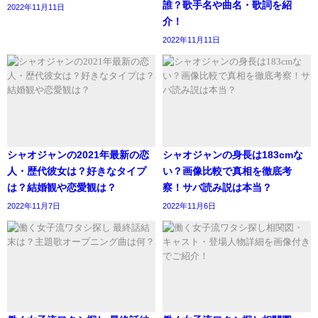
参考元https://kagekikairou.com/archives/9388
誰？歌手名や曲名・歌詞を紹
2022年11月11日
介！
こちらがお付き合いしていた当時のやりとりです。
2022年11月11日
すると、中国版ラインであるウィーチャットをブロックさ
れたということです。
シャオジャンの2021年最新の恋
シャオジャンの身長は183cmな
人・歴代彼女は？好きなタイプ
い？画像比較で真相を徹底考
は？結婚観や恋愛観は？
察！サバ読み説は本当？
2022年11月7日
2022年11月6日
参考元https://kagekikairou.com/archives/9388
2018年、騒動の時には、フーイーティエンさんが浮気し
た、ファンの悪口を言った録音テープを公開したと話して