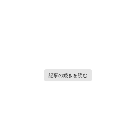
記事の続きを読む
TXT・Enhypen・TRESURE・Straykidsのバラエティー番
組情報はこちらから＞＞
フーイーティエンは浮気してた？