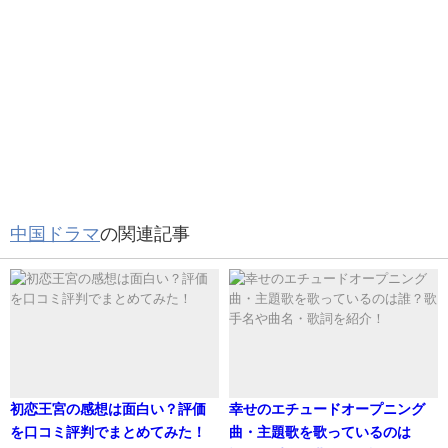
歴代彼女①Lilcey（邶也邶）
いかがだったでしょうか。
内容としては、
Lilcey（邶也邶）さんによると、フーイーティエンさんと
フーイーティエン（胡一天）さん、プライベートについて
は、2016年2月25日に付き合いはじめ、2017年10月18日に
は、現在ベールに包まれているようです。
二人の個人的な原因で破局したということです。
2018年4月21日土曜日のホテルの映像が流出
赤い羽織を着た女性が部屋に入った。
俳優の仕事に集中しているということでしょうね。
2時間後に、ホテルにフーイーティエンさんがマネージ
これからの活躍も楽しみですね！
ャーと到着、女性と同じホテルの部屋に入った。
夜23時30分にマネージャーの運転で自宅に帰宅
中国ドラマ
の関連記事
関連記事
初恋王宮の感想は面白い？評価を口コミ評判でまとめてみた！
関連記事
初恋王宮 YouTubeで日本語字幕動画フルは観れる？
ということのようです。
このスキャンダルで邶也邶さんSNSには、フーイーティエ
初恋王宮の感想は面白い？評価
幸せのエチュードオープニング
ンさんのファンからのアンチの書き込みがエスカレート
を口コミ評判でまとめてみた！
曲・主題歌を歌っているのは
し、彼女は、フーイーティエンさんに相談します。