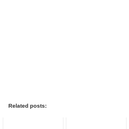
フーイーティエンは浮気してたのでしょうか？
フーイーティエンの現在は熱愛を匂
わせあり？
現在調査中です。
分かり次第記載していきます。
Related posts:
この投稿をInstagramで見る