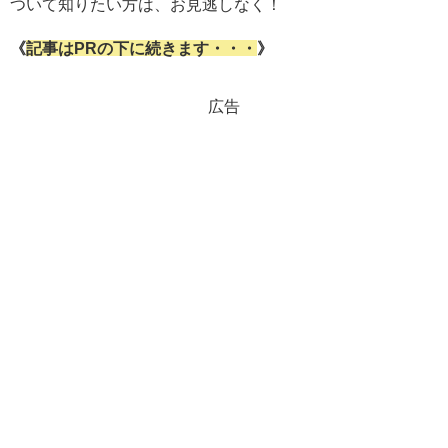
ついて知りたい方は、お見逃しなく！
《
記事はPRの下に続きます・・・
》
広告