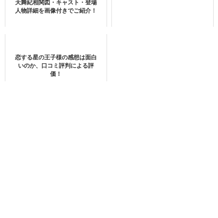
天舞紀相関図・キャスト・登場
初恋王宮の出演キャスト・登場人物
人物詳細を画像付きでご紹介！
boyslove.com/">K-POPのバラエティー番組を見てみる＞＞
恋する星の王子様の感想は面白
U-NEXTで視聴できるTXTの最新作品
いのか、口コミ評判による評
価！
カービィ・ホイ（許雅婷）⇒聞素錦役
プロフィール
#倚天屠龍記2019