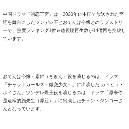
中国ドラマ『初恋王宮』は、2020年に中国で放送された宮
廷を舞台にしたツンデレ王とおてんば令嬢とのラブストリ
ーで、熱度ランキング1位＆総視聴再生数が14億回を突破し
ています。
おてんば令嬢・素錦（そきん）役を演じるのは、ドラマ
「チャットガールズ～微交少女～」に出演した カィビィ・
ホイさん、ツンデレ煜王役を演じるのは、ドラマ「原来你
是這様的顧先生（原題）」に出演したチェン・ジンコーさ
んとなっています。