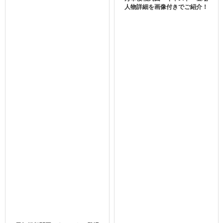
人物詳細を画像付きでご紹介！
参考元https://kandera.jp/sp/hatsukoi/#cast-chart
聞素錦さんと2人の王さんを中心に話が展開していくことが
分かります。
では、キャストについて見ていきます。