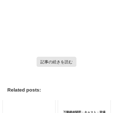
記事の続きを読む
TXT・Enhypen・TRESURE・Straykidsのバラエティー番
組情報はこちらから＞＞
Related posts:
初恋王宮の相関図
万華楼相関図・キャスト・登場