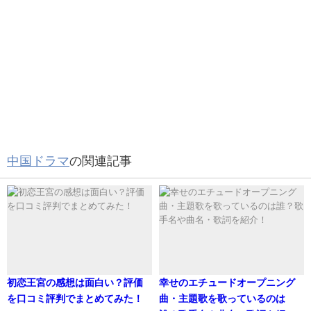
2014年「醫護人生」
鍛え上げられた美ボディにうっとり😍
2017年「梔子花開2017」
2018年「鬼谷門之蜃世浩劫」
指の間からでも眺めたい…
2019年「倚天屠龍記」
そんな素錦の気持ちに共感です🙈
2020年「甜了青梅配竹馬」
✨
https://t.co/1GEqaFPmGP
#カービィ・ホイ
#チェ
ン・ジンコー
pic.twitter.com/82ilC4lA8B
カービィ・ホイさんは、航空会社のアテンダントコースに
— 華ざかり！華流パラダイス (@NBChua)
August 6,
進学、 2013年3月、映画『淘女郎（ミクロの決死隊）』
2021
中国ドラマ
の関連記事
に、毒物中毒で何度も自殺未遂を起こす問題児 ・アーシン
役で出演し、女優として活動し始めます。
チェン・ジンコーさん推し！
2015年、袁子樵（ココ）さん、ジェシカさん、ウェンシン
（スワン）さんとガールズグループ「少女標本」を結成
初恋王宮の感想は面白い？評価
幸せのエチュードオープニング
し、初のソロシングル「人魚の塚」をリリースし、歌手デ
を口コミ評判でまとめてみた！
曲・主題歌を歌っているのは