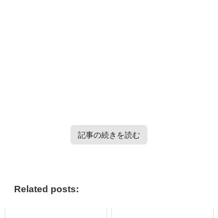
記事の続きを読む
TXT・Enhypen・TRESURE・Straykidsのバラエティー番
組情報はこちらから＞＞
Related posts: