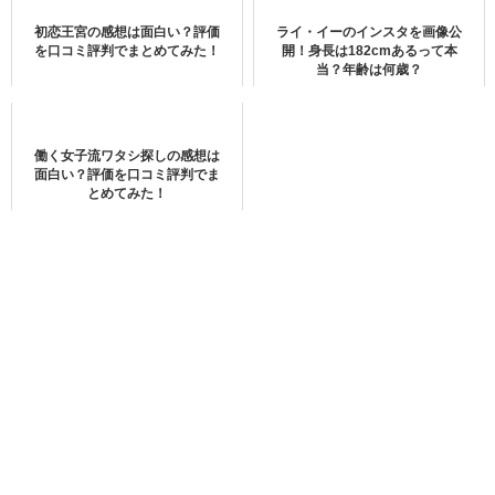
シャオジャンの2021年最新の恋人
初恋王宮の感想は面白い？評価
ライ・イーのインスタを画像公
は？
を口コミ評判でまとめてみた！
開！身長は182cmあるって本
当？年齢は何歳？
働く女子流ワタシ探しの感想は
面白い？評価を口コミ評判でま
#肖战
#シャオジャン
#xiaozhan
#seanxiao
#肖戰
とめてみた！
空港でシャオジャンとお菓子🌹
シャオジャンの現在は熱愛を匂わせ
白い恋人のお菓子は
あり？
だぶん
ニニ様が大好きなお菓子でもありますなあ........
現在調査中です。
自分は甘いものが苦手けど
甘いニニ様が大好き💕💕💕
分かり次第記載していきます。
20201128
2photos
pic.twitter.com/h6167OpUN9