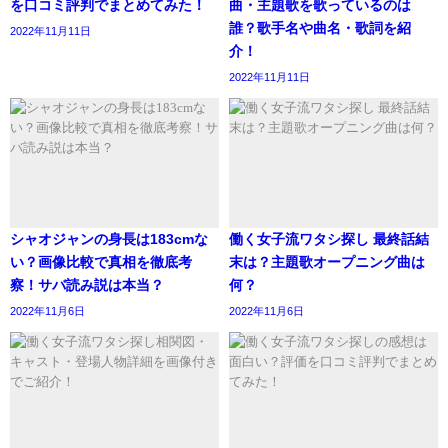
を口コミ評判でまとめてみた！
曲・主題歌を歌っているのは
ということです。
誰？歌手名や曲名・歌詞を紹
2022年11月11日
介！
boyslove.com/">K-POPのバラエティー番組を見てみる＞＞
参考元https://drama-box.com/seanxiao-type/
2022年11月11日
参考元https://love-drama.com/xiaozhan3/
U-NEXTで視聴できるTXTの最新作品
また、あるインタビューで、好きな女性のタイプを四文字
で答えてほしいという質問に対して
歴代彼女①同級生
シャオジャンの身長は183cmな
働く女子流ワタシ探し 最終話結
2021年、シャオジャンさんには、大学の同級生で、結婚間
い？画像比較で真相を徹底考
末は？主題歌オープニング曲は
近だった彼女がいたことが判明しています。
察！サバ読み説は本当？
何？
2022年11月6日
2022年11月6日
一般女性なので、情報は、ほとんどありませんが、成績優
秀な生徒だったようです。
その彼女と撮影した画像と言われているのが
こちら↓です。