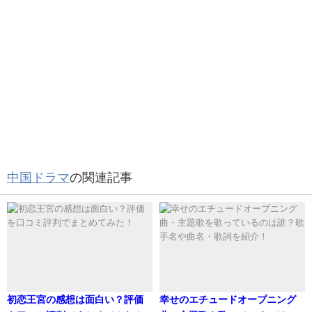
いかがだったでしょうか。
シャオジャンさんのプライベートに迫ってきました。
シャオジャンの歴代彼女は？
シャオジャンさんは、恋人が出来たら、ファンの報告する
タイプなのでは？という印象を持ちました。
ファンの方々も温かい目で見守ってあげて下さい。
ヘッドバンド付きシャオジャン！！
格好いい✨✨✨
#肖战
#XiaoZhan
シャオジャンさん、人気沸騰後に色々ありましたが、沢山
pic.twitter.com/9e5zmNsGW0
シャオジャンの好きなタイプは？
の方が応援していますね！
中国ドラマ
の関連記事
— 光 ❤️ 肖戦✧余生请多指教✷9月8日✤D-33
これからの活躍も楽しみですね！
シャオジャンさんの好きなタイプは、
(@AHikari1005)
August 1, 2021
優しく教養のある人
関連記事
フーイーティエンは浮気してた？スキャンダルとは？歴代彼女は？結婚観や恋愛観は？ 現在は熱愛を匂わせあり？
では、シャオジャンの歴代彼女はいるのでしょうか？
関連記事
天舞紀相関図・キャスト・登場人物詳細を画像付きでご紹介！
穏やかに家で過ごせる人
詳しく見ていきます。
初恋王宮の感想は面白い？評価
幸せのエチュードオープニング