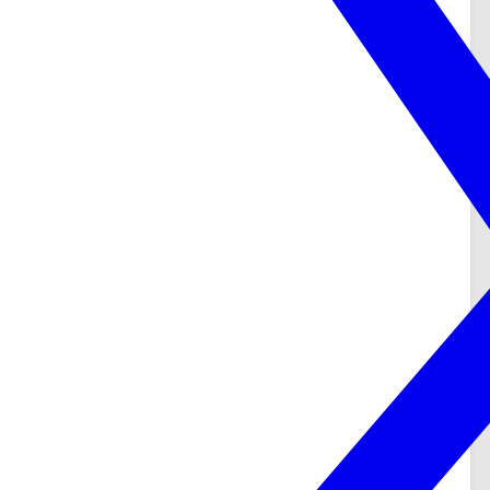
ドラマ『超时空罗曼史（原題）』写真から身長を
推測
ドラマ『超时空罗曼史（原題）』のワンシーンと思われる
写真です。
ユーチーちゃんと身長差体格差ありすぎ😱
フーイーティエン君ってよくわからないけど、
188cmって高い
pic.twitter.com/gnJnmHtehl
— くまちゃん成長日記 (@DOLKUMA)
May 4,
2021