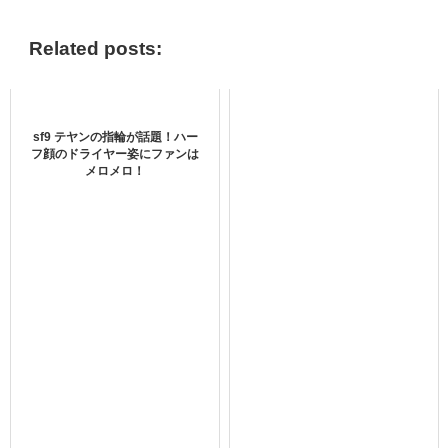
Related posts:
boyslove.com/">K-POPのバラエティー番組を見てみる＞＞
sf9 テヤンの指輪が話題！ハー
フ顔のドライヤー姿にファンは
U-NEXTで視聴できるTXTの最新作品
メロメロ！
部屋に飾ってあった香水はどこのブランド？
treasureチェヒョンソクさんが愛用していると言われる3つ
のブランドを紹介していきます。
が、トレジャーマップに出てきたヒョンソクの部屋
にjo maloneの香水があって、何の匂いか聞いたら何
か覚えてなくて、そしたらTwitterか何かの手段で絶