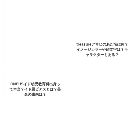
対載せるねって言ってて、そしたら今日のセルカの
後ろにボトルが2本ポツンと..
ほんとやりよる‍♀️
https://t.co/fE3gcFsXGC
— しゃいん (@_Shine_TREASURE)
October 25,
treasureアサヒのあだ名は何？
イメージカラーや絵文字は？キ
2020
ャラクターもある？
eyes on jo malone
@treasuremembers
ONEUSイド幼児教育科出身っ
て本当？イド風ピアスとは？芸
pic.twitter.com/sz9akmbeG1
名の由来は？
— ♡ (@maiihyunsuk)
December 22, 2020