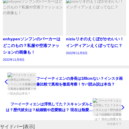
イングリッシュペアー＆フリージア
参考元
https://bilsang.com/%E3%83%95%E3%82%A1%
enhypenソンフンのパーカーは
niziuリオのえくぼがかわいい！
楽天市場
どこのもの？私服や空港ファッ
インディアンえくぼってなに？
ションの画像も！
2022年11月6日
商品名：ジョーマローン イングリッシュ ペアー ＆ フリー
2022年11月8日
ジア コロン 100ml[JO MALONE じょーまろーん フレグラン
ス 香水]
フーイーティエンの身長は188cmない？インスタ画
像比較で真相を徹底考察！サバ読み説は本当？
価格：
11,280円
(税込)
楽天市場
フーイーティエンは浮気してた？スキャンダルと
は？歴代彼女は？結婚観や恋愛観は？ 現在は熱愛を
詳しくは、こちら↓
匂わせあり？
https://item.rakuten.co.jp/sara-style/c-jo-011/?
サイドバー[表示]