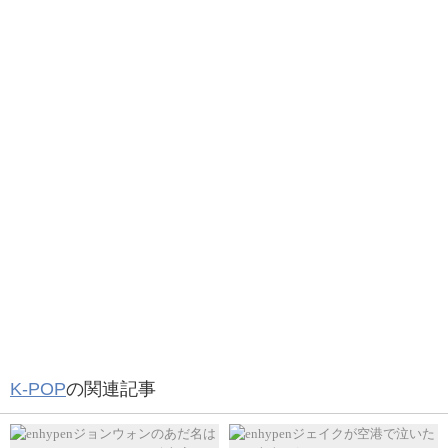
— 崔 (@ChoiHyunSuk_05)
August 8, 2020
The perfume on hyunsuks dressing table is
"YUJA COLOGNE" by jo malone londone. It's a
woody aromatic scent for BOTH men and women
hyunsukiiii I got youu
@treasuremembers
pic.twitter.com/qerQmZgcMY
— ེ (@ruruglxy)
January 3, 2021
K-POP
の関連記事
#HYUNSUK
wearing
#NIKE
x
#SACAI
: Vaporwaffle
$340 (retail price $180)
#JOMALONE
parfume $72 -