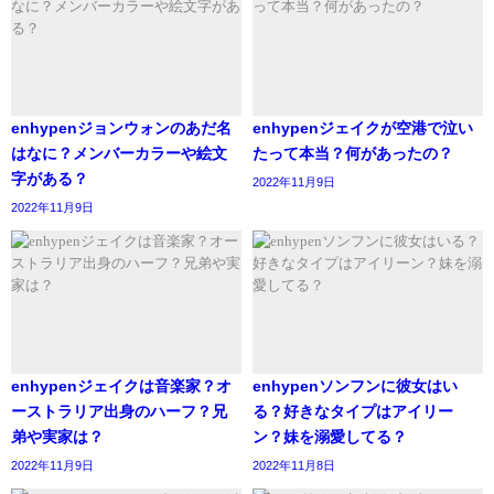
$142
@treasuremembers
#TREASURE
#TREASUREWARDROBE
#TREASUREFASHION
#트레저
#トレジャー
#CHOIHYUNSUK
pic.twitter.com/uLQU37vV8k
enhypenジョンウォンのあだ名
enhypenジェイクが空港で泣い
はなに？メンバーカラーや絵文
たって本当？何があったの？
— TREASURE WARDROBE (@treasure_wrdr)
字がある？
2022年11月9日
January 3, 2021
2022年11月9日
残念ながら、チェヒョンソクさんが愛用している香りにつ
いては、現在調査中です。
enhypenジェイクは音楽家？オ
enhypenソンフンに彼女はい
分かり次第記載していきます。
ーストラリア出身のハーフ？兄
る？好きなタイプはアイリー
弟や実家は？
ン？妹を溺愛してる？
ただし、候補として考えられるものを紹介していきます。
2022年11月9日
2022年11月8日