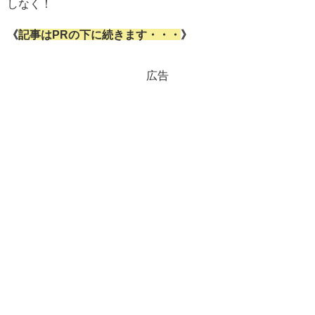
しなく！
《
記事はPRの下に続きます・・・
》
広告