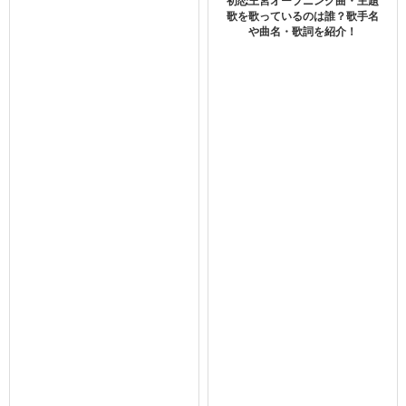
初恋王宮オープニング曲・主題
画像比較で真相に迫る！
歌を歌っているのは誰？歌手名
や曲名・歌詞を紹介！
シャオジャンの身長について画像比較で真相に迫っていき
ます。
boyslove.com/">K-POPのバラエティー番組を見てみる＞＞
U-NEXTで視聴できるTXTの最新作品
x玖少年団写真から身長を推測