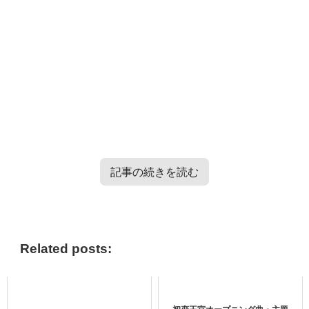
記事の続きを読む
TXT・Enhypen・TRESURE・Straykidsのバラエティー番
組情報はこちらから＞＞
Related posts:
シャオジャンの身長が183cmない？