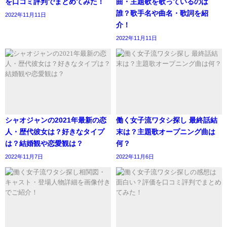
を口コミ評判でまとめてみた！
曲・主題歌を歌っているのは
イングアンサーの张若昀さんが共演してるバラエテ
誰？歌手名や曲名・歌詞を紹
2022年11月11日
ィーがあってついつい見てしまった。個人的に凄い
介！
タイムリーキャスティング。衣装が天才的にかっこ
まとめ
2022年11月11日
よくて平均身長ヤバい。
知ってる俳優さん増えると楽しい😊
シャオジャンの身長は183cmない？画像比較で真相を徹底
https://t.co/FcPjAiBQun
pic.twitter.com/UiVPnbFMIm
考察！サバ読み説は本当？について紹介していきました。
— 🐹saki🐹 (@jackysaki)
July 11, 2021
いかがだったでしょうか。
シャオジャンの2021年最新の恋
働く女子流ワタシ探し 最終話結
シャオジャンさんの身長に迫ってきました。
人・歴代彼女は？好きなタイプ
末は？主題歌オープニング曲は
ドラマ『ダイイングアンサー』の张若昀さんの身長は、
は？結婚観や恋愛観は？
何？
皆さんその高さにため息を漏らしているような印象を受け
181cmということで、シャオジャンさんと比べると、2cm
2022年11月7日
2022年11月6日
たと思います。
程度の身長差に見えますね。
シャオジャンさんを応援しましょう！
ということから、シャオジャンさんの身長は、
183cm
と推
測できます。
これからの活躍も楽しみですね！