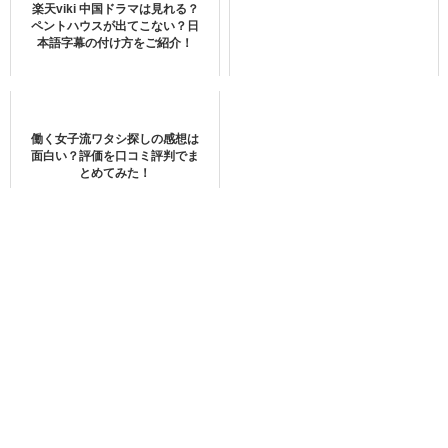
王一博がちっちゃく見えるの可愛い〜肖战との身長
楽天viki 中国ドラマは見れる？
ペントハウスが出てこない？日
差やばい可愛い🤦‍♀️いや可愛い🤦‍♀️🤦‍♀️💘
本語字幕の付け方をご紹介！
pic.twitter.com/Rnpbrw1VIo
— もよこ (@0koyom)
February 25, 2020
働く女子流ワタシ探しの感想は
面白い？評価を口コミ評判でま
とめてみた！
2019年放送のドラマ『陳情令』にてシャオジャンさんが主
演したワン・イーボーさんとの集合写真です。
ワン・イーボーさんの身長が、
179cm
と公表されているの
で、それと比べると4cm差があるように見えますね。
ということから、シャオジャンさんの身長は、
183cm
と推
測できます。