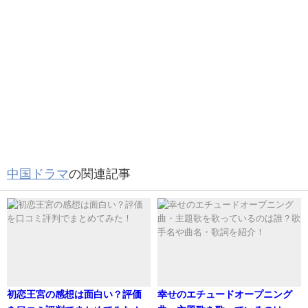
そうなんね😭 とりあえず申し込んだ！
— くりみ (@kurimi_p)
July 30, 2021
身長が高いとかっこいいですね！
中国ドラマ
の関連記事
肖战の方が身長が高いのがたまらなくよくない
か……
张若昀さんとの共演番組から身長を推測
— たまご (@utkt05)
February 27, 2020
たまらないそうです！
初恋王宮の感想は面白い？評価
幸せのエチュードオープニング
唐人街探偵の刘昊然くんと陳情令の肖战くんとダイ