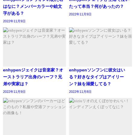
ただし、P1Harmonyは
2021年1月27日
、公式YouTubeチャ
はなに？メンバーカラーや絵文
たって本当？何があったの？
ンネルを通じてファンたちと一緒に作っていくグローバル
字がある？
2022年11月9日
生放送ミッションコンテンツ「Harmonission」第2回「米州
2022年11月9日
編」を配信して、ファンとコミュニケーションをとってい
るとのことです。
参考元https://news.kstyle.com/article.ksn?
enhypenジェイクは音楽家？オ
enhypenソンフンに彼女はい
articleNo=2161105
ーストラリア出身のハーフ？兄
る？好きなタイプはアイリー
弟や実家は？
ン？妹を溺愛してる？
2022年11月9日
2022年11月8日
無料オンラインファンミーティングが開催さ
れていた？
P1Harmonyのファンミーティングは、
ファンクラブ名は決まってる？