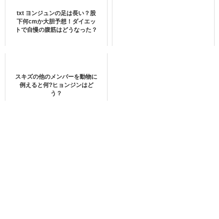
開！！
txt ヨンジュンの足は長い？股
その主人公がこちら 👉
下何cmか大胆予想！ダイエッ
トで自慢の腹筋はどうなった？
@P1H_official
#P1HARMONY
#피원하모니
#KCON
#KCONTACT3
pic.twitter.com/bM4zoWoaQB
— KCON Japan (@kconjapan)
February 26, 2021
スキズの他のメンバーを動物に
例えると何?ヒョンジンはど
う？
boyslove.com/">K-POPのバラエティー番組を見てみる＞＞
U-NEXTで視聴できるTXTの最新作品
ファンクラブは今のところなし
ファンクラブは今のところありませんでした。