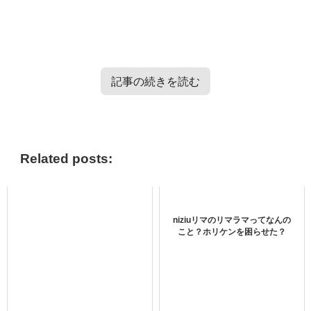
記事の続きを読む
TXT・Enhypen・TRESURE・Straykidsのバラエティー番
組情報はこちらから＞＞
Related posts:
P1Harmonyのファンクラブはある？
niziuリマのリマラマってなんの
こと？ホリケンを困らせた？
P1Harmonyのファンクラブはあるのでしょうか？
KCON:TACT 3 3次ラインナップの主人公たちを公