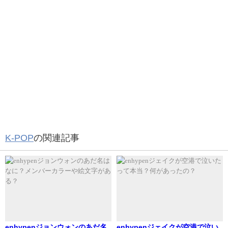
情報が分かり次第記載していきます。
P1Harmonyのファンミーティングの
予定はある？
では、P1Harmonyのファンミーティングの予定はあるので
しょうか？
K-POP
の関連記事
2021年のファンミーティング予定は？
現在調査中です。
分かり次第記載していきます。
enhypenジョンウォンのあだ名
enhypenジェイクが空港で泣い