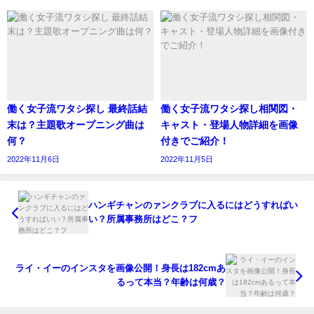
参考元https://kagekikairou.com/archives/18618
働く女子流ワタシ探し 最終話結
働く女子流ワタシ探し相関図・
参考元https://ameblo.jp/myrrh914/entry-
末は？主題歌オープニング曲は
キャスト・登場人物詳細を画像
記事の続きを読む
12598752097.html
何？
付きでご紹介！
お目目ぱっちりですね。
2022年11月6日
2022年11月5日
ハンギチャンのァンクラブに入るにはどうすればい
い？所属事務所はどこ？フ
ライ・イーのインスタを画像公開！身長は182cmあ
るって本当？年齢は何歳？