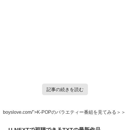
記事の続きを読む
TXT・Enhypen・TRESURE・Straykidsのバラエティー番
boyslove.com/">K-POPのバラエティー番組を見てみる＞＞
組情報はこちらから＞＞
U-NEXTで視聴できるTXTの最新作品