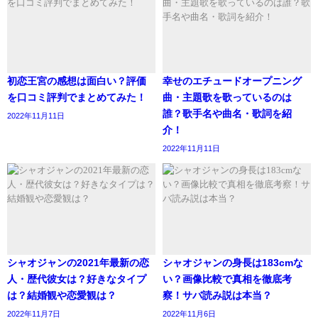
こちらは、ライ・イーさんの子供の頃の画像です。
劉芮麟
さん
を選んだということです。
初恋王宮の感想は面白い？評価
幸せのエチュードオープニング
を口コミ評判でまとめてみた！
曲・主題歌を歌っているのは
誰？歌手名や曲名・歌詞を紹
2022年11月11日
介！
2022年11月11日
リャン ツォン役の劉芮麟さんカッコいいし...｡ﾟ(ﾟ
^ω^ﾟ)ﾟ｡♡♡
pic.twitter.com/pY9fUgjK7d
— 鹿乃 (@____Lu_)
April 11, 2016
参考元https://ameblo.jp/myrrh914/entry-
12598752097.html
残念ながら、熱愛報道や昔お付き合いされていた方などの
かわいいですね。
シャオジャンの2021年最新の恋
シャオジャンの身長は183cmな
噂はありませんでした。
人・歴代彼女は？好きなタイプ
い？画像比較で真相を徹底考
は？結婚観や恋愛観は？
察！サバ読み説は本当？
ファンの方には、嬉しいニュースですね。
2022年11月7日
2022年11月6日