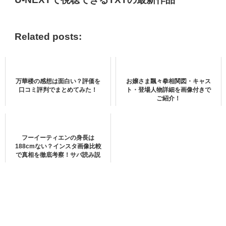
ライ・イー結婚してるの？
Related posts:
万華楼の感想は面白い？評価を
お嬢さま飄々拳相関図・キャス
デニムなライくんは爽やか～✨
#赖艺
#ライ・イー
口コミ評判でまとめてみた！
ト・登場人物詳細を画像付きで
ご紹介！
#LaiYi
#永遠の桃花
#如歌
#千古玦尘
スギちゃんじゃないよ！←
pic.twitter.com/qN1aWLjX1w
ライ・イーの現在は熱愛を匂わせあ
フーイーティエンの身長は
188cmない？インスタ画像比較
— 唐梅 (@peach_blossommm)
July 29, 2021
り？
で真相を徹底考察！サバ読み説
は本当？
現在調査中です。
ライ・イーさんは、現在31歳、
独身
です。
分かり次第掲載していきます。