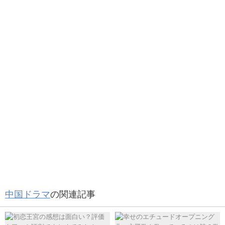
いつもライ･イーは脇役
ぜひ、ドラマ『万華楼』をご覧ください。
でも今回はメイン🙌💘
関連記事
山河令相関図・登場人物・特別・友情出演のキャラクターなどの詳細を画像付きでご紹介！
楽しみで仕方がない🤗
#万華楼
#バイルー
#ライイー
#
関連記事
初恋王宮 YouTubeで日本語字幕動画フルは観れる？
ファンイールン
https://t.co/asxYRUZqto
— tae (@taechan_tae)
August 5, 2021
「二次元的な魅力のある太陽みたいな俳優」と称されるラ
イ・イーさんは、明るく男気溢れるタイプです。
ライ・イーに子供はいるの？
ライ・イーさんは、恋愛も結婚の話もないので、お子さん
あるインタビューでは「もし
女性だったら
『張彬彬』『張
はいないと推測できます。
雲龍』『劉芮麟』の中から、彼氏にするなら誰が良い？」
中国ドラマ
の関連記事
という質問に戸惑いながら