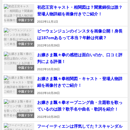
初恋王宮キャスト・相関図は？聞素錦役は誰？
登場人物詳細を画像付きでご紹介！
中国ドラマ
2022年11月1日
ビーウェンジュンのインスタを画像公開！身長
は187cmあるって本当？年齢は何歳？
中国ドラマ
2022年10月29日
お嬢さま飄々拳の感想は面白いのか、口コミ評
判による評価！
中国ドラマ
2022年10月28日
お嬢さま飄々拳相関図・キャスト・登場人物詳
細を画像付きでご紹介！
中国ドラマ
2022年10月28日
お嬢さま飄々拳オープニング曲・主題歌を歌っ
ているのは誰？歌手名や曲名・歌詞を紹介！
中国ドラマ
2022年10月28日
フーイーティエンは浮気してた？スキャンダル