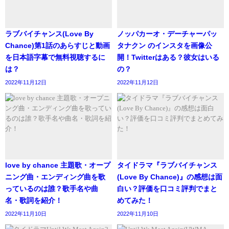
ラブバイチャンス(Love By
ノッパカーオ・デーチャーパッ
Chance)第1話のあらすじと動画
タナクン のインスタを画像公
を日本語字幕で無料視聴するに
開！Twitterはある？彼女はいる
は？
の？
2022年11月12日
2022年11月12日
悪夢
love by chance 主題歌・オープ
タイドラマ『ラブバイチャンス
パームは幼い時から大きな音が怖く。雷や銃声、爆発音を
ニング曲・エンディング曲を歌
(Love By Chance)』の感想は面
聞くと、
っているのは誰？歌手名や曲
白い？評価を口コミ評判でまと
名・歌詞を紹介！
めてみた！
呼吸が苦しくなってくる性格。
2022年11月10日
2022年11月10日