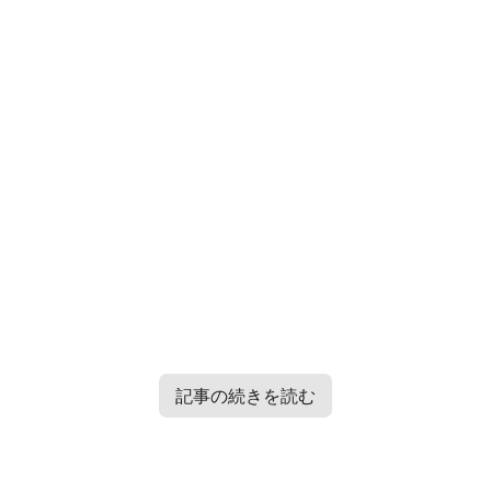
記事の続きを読む
TXT・Enhypen・TRESURE・Straykidsのバラエティー番