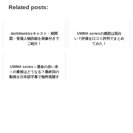
組情報はこちらから＞＞
Related posts:
UWMA series～運命の赤い糸～』1話
darkbluekissキャスト・相関
UWMA seriesの感想は面白
のあらすじ
図・登場人物詳細を画像付きで
い？評価を口コミ評判でまとめ
ご紹介！
てみた！
boyslove.com/">K-POPのバラエティー番組を見てみる＞＞
UWMA series～運命の赤い糸
～の最後はどうなる？最終回の
U-NEXTで視聴できるTXTの最新作品
動画を日本語字幕で無料視聴す
る方法をご紹介！
コーンとイン
同性でありながら、深く愛し合っていたコーンとイン。
親の反対に合い、自ら命を絶ったコーン、