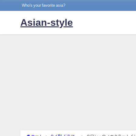
Who's your favorite asia?
Asian-style