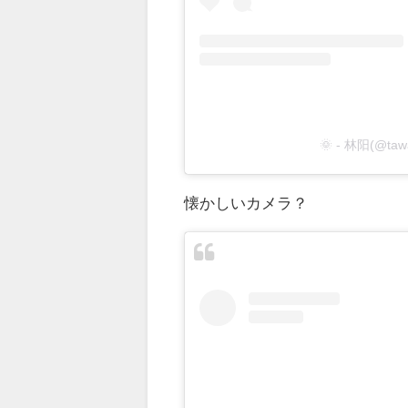
🌞 - 林阳(@
懐かしいカメラ？