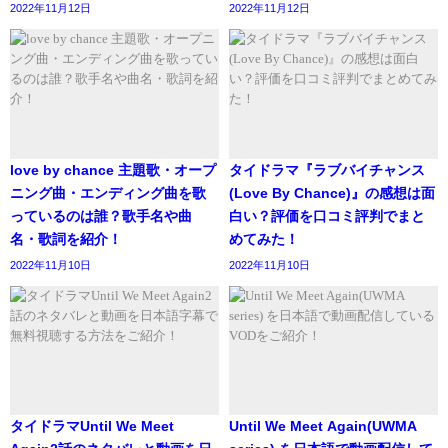
2022年11月12日
2022年11月12日
ここからは、スパポン・ウドムケーオカンチャナー は歌が
上手って本当？についてお知らせします。
俳優としても有名な、スパポン・ウドムケーオカンチャナ
ーですが、実は歌手もしています。
love by chance 主題歌・オープ
タイドラマ『ラブバイチャンス
これまでにいくつか曲も出していますよ！
ニング曲・エンディング曲を歌
(Love By Chance)』の感想は面
เป็นคนตรงๆ นะ ตรงไหนก็รักเธอ 🤓 cr. @vonthemovie
っているのは誰？歌手名や曲
白い？評価を口コミ評判でまと
いつくかご紹介しますね！
#Saint_sup #MingEr
名・歌詞を紹介！
めてみた！
2022年11月10日
2022年11月10日
Suppapong Udomkaewkanjana
(@saintsup)がシェアした投稿 -
20
「I crush on you（ถูกใจคนนี้)」
かっこいいです！
タイドラマUntil We Meet
Until We Meet Again(UWMA