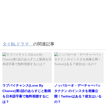
まさにアイドルですね！
スパポン・ウドムケーオカンチャナ
タイBLドラマ
の関連記事
ー に彼女はいるの？
現在調査中です。
分かり次第記載していきます。
ラブバイチャンス(Love By
ノッパカーオ・デーチャーパッ
Chance)第1話のあらすじと動画
タナクン のインスタを画像公
スパポン・ウドムケーオカンチャナ
を日本語字幕で無料視聴するに
開！Twitterはある？彼女はいる
ー は歌が上手って本当？
は？
の？
この投稿をInstagramで見る