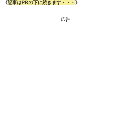
《
記事はPRの下に続きます・・・
》
広告