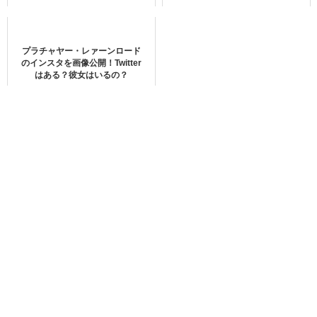
名・歌詞を紹介！
まずは、
スパポン・ウドムケーオカンチャナー のインスタ
画像
を公開していきます。
プラチャヤー・レァーンロード
のインスタを画像公開！Twitter
はある？彼女はいるの？
スパポン・ウドムケーオカンチャナー のインスタのアカウ
ントは
こちら
です。