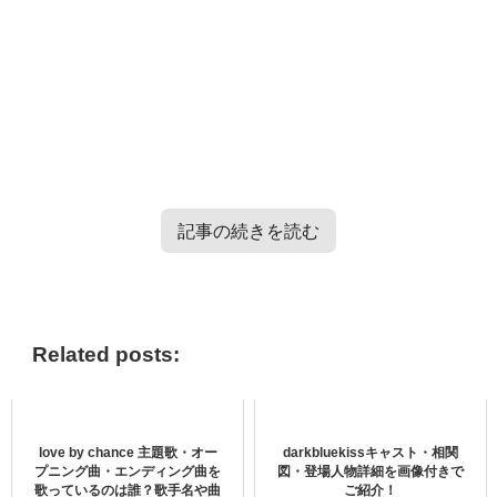
記事の続きを読む
TXT・Enhypen・TRESURE・Straykidsのバラエティー番
組情報はこちらから＞＞
Related posts:
スパポン・ウドムケーオカンチャナ
love by chance 主題歌・オー
darkbluekissキャスト・相関
ー のインスタ画像を公開
プニング曲・エンディング曲を
図・登場人物詳細を画像付きで
歌っているのは誰？歌手名や曲
ご紹介！