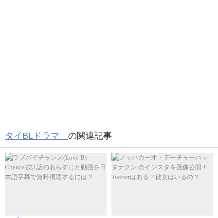
チーン！
すぐ消されるんですよね。当然ですが。
続きが早く見たい！でもどうやって？、、、、
そんな方に朗報です！
タイBLドラマ
の関連記事
今なら、あの
U-NEXT
で話題作『love by chance』が全話
視聴できますよ！
今すぐ試してみる！
もはや、ディスプレイだけで良い時代かもね。