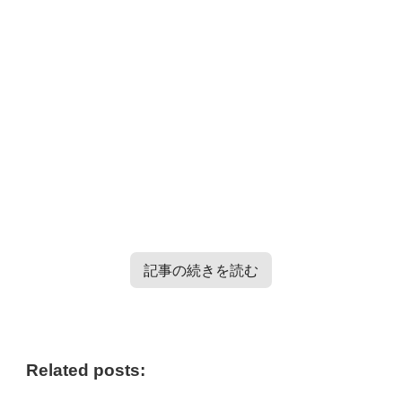
記事の続きを読む
TXT・Enhypen・TRESURE・Straykidsのバラエティー番
組情報はこちらから＞＞
Related posts: