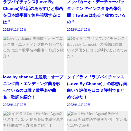
ラブバイチャンス(Love By
ノッパカーオ・デーチャーパッ
Hulu、NETFLIX、U-NEXT、AbemaTV、YouTubeの
Chance)第1話のあらすじと動画
タナクン のインスタを画像公
を日本語字幕で無料視聴するに
開！Twitterはある？彼女はいる
ボタンがリモコンに登場したソニーの4Kテレビ『ブ
は？
の？
ラビア』最新モデル
https://t.co/x6t1xaaGN4
2022年11月12日
2022年11月12日
pic.twitter.com/K5Ny38Iyoc
— yoshinon@情報管理LOG (@yoshinon)
May 11,
2018
みなさんもリモコンなどで
U-NEXT
のボタンを見たことあ
love by chance 主題歌・オープ
タイドラマ『ラブバイチャンス
ニング曲・エンディング曲を歌
(Love By Chance)』の感想は面
りませんか。
っているのは誰？歌手名や曲
白い？評価を口コミ評判でまと
そもそもU-NEXTってなに？という声が聞こえてきそうな
名・歌詞を紹介！
めてみた！
2022年11月10日
2022年11月10日
のでご説明します！
簡単にいうとU-NEXTとは、有料の動画配信サービス のこ
とです。