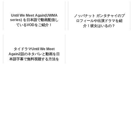
love by chanceの動画をデイリーモー
Until We Meet Again(UWMA
ノッパナット ガンタチャイのプ
ションより安全に日本語字幕で無料視
series) を日本語で動画配信し
ロフィールや出演ドラマを紹
ているVODをご紹介！
介！彼女はいるの？
聴する方法をご紹介！
タイドラマUntil We Meet
Again2話のネタバレと動画を日
本語字幕で無料視聴する方法を
ご紹介！
[maxbutton id="2"]