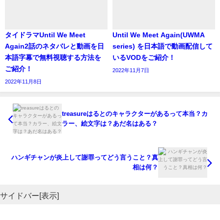
家のテレビや、スマホ、タブレットなどインターネット環
境の整った場所なら、どこからでも視聴可能な動画配信サ
タイドラマUntil We Meet
Until We Meet Again(UWMA
ービスのことです！
Again2話のネタバレと動画を日
series) を日本語で動画配信して
本語字幕で無料視聴する方法を
いるVODをご紹介！
でも有料なんでしょ？と思ったかたに朗報です！
ご紹介！
2022年11月7日
2022年11月8日
実は、今なら31日間無料トライアルというのをしていま
す。
treasureはるとのキャラクターがあるって本当？カ
つまり、話題作『love by chance』が、無料で視聴できま
ラー、絵文字は？あだ名はある？
すよ！
ハンギチャンが炎上して謝罪ってどう言うこと？真
相は何？
サイドバー[表示]