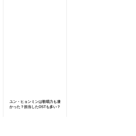
ジン・ウォンは少しずつ心を許し、特別な感情を抱き出し
て・・・。
不愛想で恋愛下手なジン・ウォンとピュアで懐っこいサン
ハの爽やかでキュンキュンする恋に視聴者は口を揃えて”可
愛い”と言っていますね！
借金取りから暴力を振るわれたりと普通の青春ドラマには
あまりない要素もありますが、それでも爽やかで甘いスト
ーリーに何度でも見たくなるという声も！
ユン・ヒョンミンは歌唱力も凄
かった？担当したOSTも多い？
1話10分全8話と短いのですが、胸キュンシーンだけでなく