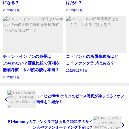
に(暴論)
になる？
はだれ？
2022年11月8日
2022年11月8日
— (@marsoxosram)
October 7, 2020
昨日の夜ね…我慢できずに3話まで「Mr.ハート」見
ようと思って見たんだけど……気付いたら最終話ま
チョン・インソンの身長は
コ・ソンヒの所属事務所はど
で見てたよねいや、1話10分なのに1時間に思えるく
154cmない？画像比較で真相を
こ？ファンクラブはある？
らい内容が濃くてびっくりした！編集が良いのかス
徹底考察！サバ読み説は本当？
2022年11月7日
トーリーが良いのか…いや、全てが良いんだと思
2022年11月8日
う！面白すぎて余韻が止まらない❤️笑
— sachika (@sachika35620509)
October 6, 2020
ミイヒとNiziuのリクのピース写真が神ってる？オフ
画像をご紹介！
P1Harmonyのファンクラブはある？2021年のサイ
ン会やファンミーティング予定は？