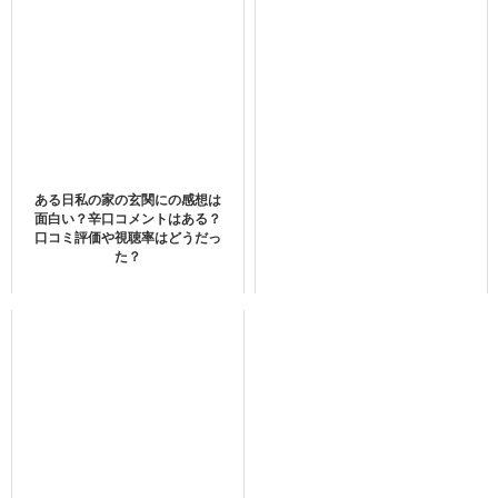
裕福な家庭で育ったジン・ウォンは、高校マラソン大会新
記録保持者でマラソン界の期待の星だったのですが、大学
に入学すると突如スランプに陥ってしまいます。
そんな彼をスランプから救うためにペースメーカー（ペー
ある日私の家の玄関にの感想は
面白い？辛口コメントはある？
スを作るランナー）に同じ時間で同じ距離を走ることがで
口コミ評価や視聴率はどうだっ
た？
きるサンハが起用されます。
サンハは借金を残して亡くなった両親の代わりに借金を返
し、学費を稼ぐ苦学生でした。
そんな辛い事情を抱えながらも真っ直ぐで純粋なサンハに