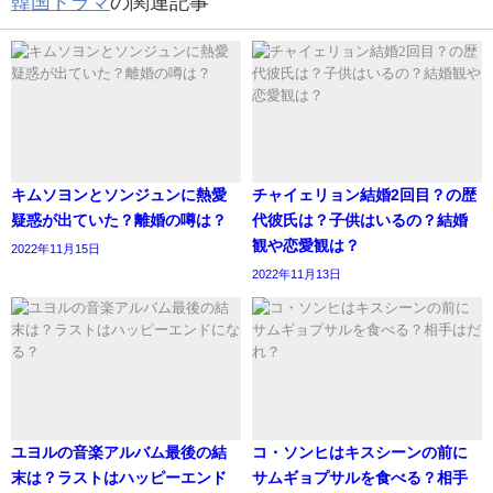
韓国ドラマ
の関連記事
イメージカット？回想シーン？がめちゃくちゃ可愛
かった。
ただ、それぐらいの感想しか出てこない！
さらっと軽すぎて、わたしは物足りない。
— 9603_ネタバレします (@9603_inc)
October 16,
キムソヨンとソンジュンに熱愛
チャイェリョン結婚2回目？の歴
2020
疑惑が出ていた？離婚の噂は？
代彼氏は？子供はいるの？結婚
観や恋愛観は？
2022年11月15日
2022年11月13日
Mrハートすごく良かった…
爽やかで可愛くて登場人物根っこが良い人ばっか
W-STORYいいなぁ너의〜とMrハートで全然雰囲気
違うとこも好感度高いし出演者もみんな魅力的なの
に宣伝へたっぴでもったいないよ
ユヨルの音楽アルバム最後の結
コ・ソンヒはキスシーンの前に
いっそのことYouTubeで全話公開しちゃえば良いの
末は？ラストはハッピーエンド
サムギョプサルを食べる？相手