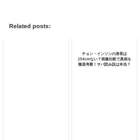
TXT・Enhypen・TRESURE・Straykidsのバラエティー番
組情報はこちらから＞＞
Related posts:
韓国ドラマ『Mr.ハート』感想・評価
チョン・インソンの身長は
は面白い？口コミ評判をチェック！
154cmない？画像比較で真相を
徹底考察！サバ読み説は本当？
boyslove.com/">K-POPのバラエティー番組を見てみる＞＞
U-NEXTで視聴できるTXTの最新作品
あらすじの感想