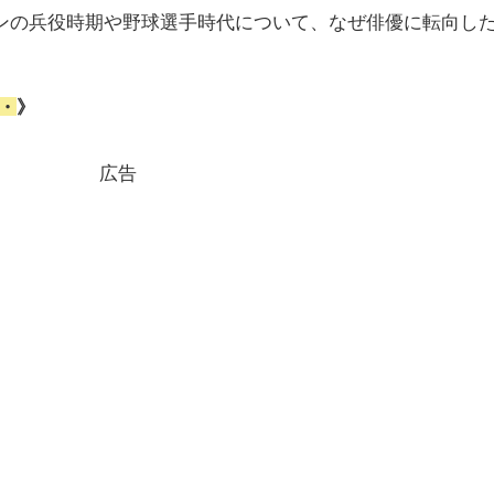
ンの兵役時期や野球選手時代について、なぜ俳優に転向し
。
・
》
広告