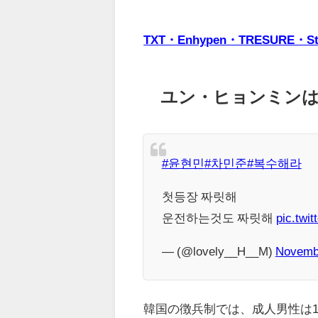
TXT・Enhypen・TRESUR
ユン・ヒョンミン
#윤현민
#차민준
#복수해라
첫등장 짜릿해
운전하는것도 짜릿해
pic.twi
— (@lovely__H__M)
Novembe
韓国の徴兵制では、成人男性は19