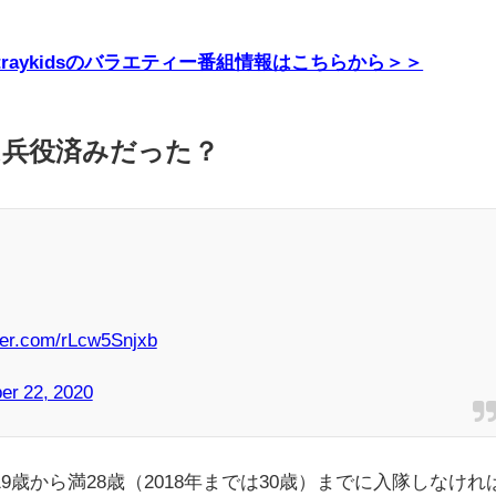
E・Straykidsのバラエティー番組情報はこちらから＞＞
は兵役済みだった？
tter.com/rLcw5Snjxb
r 22, 2020
歳から満28歳（2018年までは30歳）までに入隊しなけれ