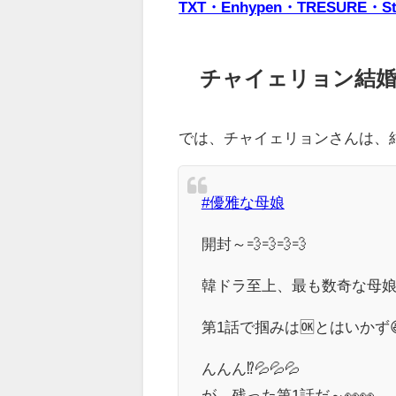
TXT・Enhypen・TRESUR
チャイェリョン結婚
では、チャイェリョンさんは、
#優雅な母娘
開封～💨💨💨💨
韓ドラ至上、最も数奇な母娘
第1話で掴みは🆗とはいかず
んんん⁉️💦💦💦
が、残った第1話だ～👀👀