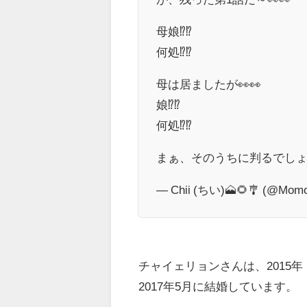
母娘⁉️⁉️
何処⁉️⁉️
母は居ましたが👀👀
娘⁉️⁉️
何処⁉️⁉️
まぁ、そのうちに判るでしょ
— Chii (ちい)🗻🌻🎐 (@Mom
チャイェリョンさんは、2015
2017年5月に結婚しています。