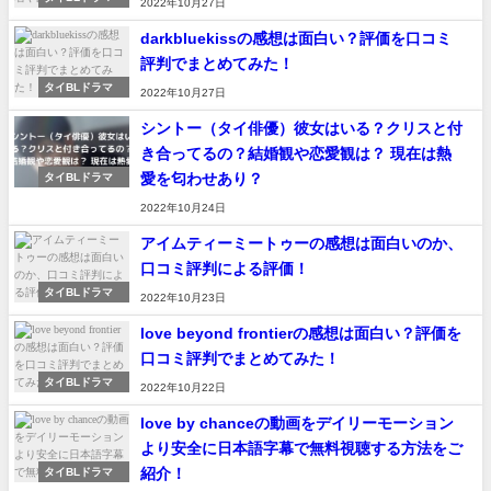
2022年10月27日
darkbluekissの感想は面白い？評価を口コミ
評判でまとめてみた！
タイBLドラマ
2022年10月27日
シントー（タイ俳優）彼女はいる？クリスと付
き合ってるの？結婚観や恋愛観は？ 現在は熱
愛を匂わせあり？
タイBLドラマ
2022年10月24日
アイムティーミートゥーの感想は面白いのか、
口コミ評判による評価！
タイBLドラマ
2022年10月23日
love beyond frontierの感想は面白い？評価を
口コミ評判でまとめてみた！
タイBLドラマ
2022年10月22日
love by chanceの動画をデイリーモーション
より安全に日本語字幕で無料視聴する方法をご
紹介！
タイBLドラマ