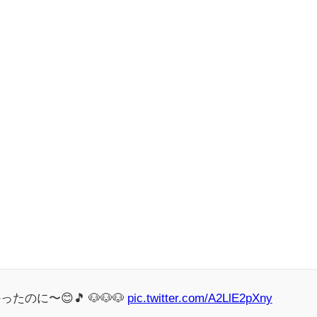
のに〜😊🎵 🐶🐶🐶
pic.twitter.com/A2LlE2pXny