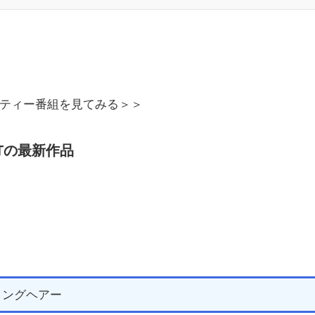
！
Pのバラエティー番組を見てみる＞＞
XTの最新作品
ロングヘアー