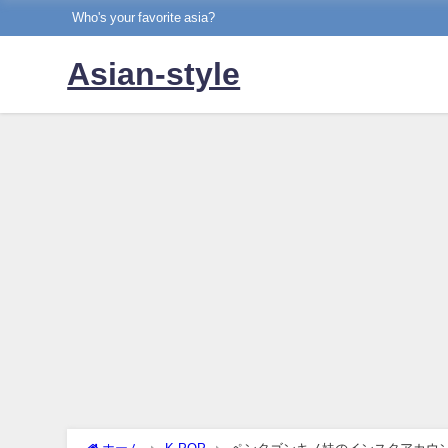
Who's your favorite asia?
Asian-style