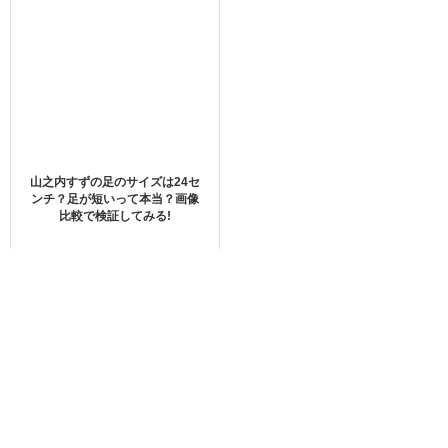
かと思ったらなんと玉森が亡くなってしまうという衝撃的
な展開に。
さらに、あの世から宮田を見守っていた玉森が、嫉妬心に
よって自分と同じ場所へ宮田を引き寄せようとするという
山之内すずの足のサイズは24セ
ファンタジックな展開が待っているようです。
ンチ？足が短いって本当？画像
比較で検証してみる!
美しい愛を育んでいるキラキラとした2人の幸せなシーンか
ら大切な人の命日が自分の誕生日になってしまうという切
なすぎる設定に涙する視聴者が多いようですね。
全4話と通常のドラマの半分の話数で短いのですが、限られ