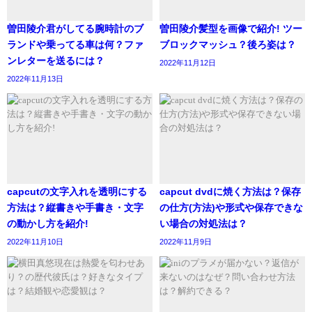
お玉Pの言う通り生々しさと現実感があったらストー
リーの余白がなさすぎてきつかったかもしれない
曽田陵介君がしてる腕時計のブ
曽田陵介髪型を画像で紹介! ツー
#BELOVE
ランドや乗ってる車は何？ファ
ブロックマッシュ？後ろ姿は？
ンレターを送るには？
2022年11月12日
— chiitas.raitake. (@CChiitas)
October 23, 2020
2022年11月13日
この短い時間であの空気感とストーリーに惹きつけ
られる作品すごない…?!
娘寝たらリピしよう…
capcutの文字入れを透明にする
capcut dvdに焼く方法は？保存
切ないよなぁ… 2人の素敵なシーン盛り沢山でキュ
方法は？縦書きや手書き・文字
の仕方(方法)や形式や保存できな
ンキュンしまくりなのに…
の動かし方を紹介!
い場合の対処法は？
そして続きが気になる
#BELOVE
2022年11月10日
2022年11月9日
— なっち (@10lily23)
October 23, 2020