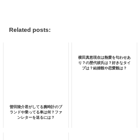
絵本作家の玉森裕太と担当編集者の宮田俊哉は、夏の間過
ごす海辺の別荘へと向かいます。
Related posts:
別荘では、一緒に料理をして食事をし、海辺を散歩するな
ど新婚のような充実した時間を送っていました。
横田真悠現在は熱愛を匂わせあ
り？の歴代彼氏は？好きなタイ
プは？結婚観や恋愛観は？
そんななか、玉森は宮田の誕生日にサプライズを用意して
います。
曽田陵介君がしてる腕時計のブ
しかし、宮田の誕生日に玉森は亡くなってしまい・・・。
ランドや乗ってる車は何？ファ
ンレターを送るには？
新婚カップルのような甘々でキラキラとしたシーンが続く