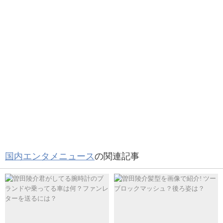
ゃんかな🤔
#BELOVE
— はる (@toshi_m0914)
October 25, 2020
あぁぁぁあ( ；꒳​； )
あまりにキラキラで幸せいっぱいで...こんなストーリ
ーずるいよ泣く｡ﾟ(PД`q*)ﾟ｡
「星に願いを」を聴いた時すごくすごく切なかった
けど大好きな曲で、それがこんなふうに2人の物語に
なって観られるなんて( ；꒳​； )
#BELOVE
国内エンタメニュース
の関連記事
— まいこ (@anjell_kis)
October 23, 2020