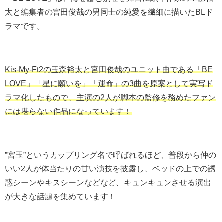
太と編集者の宮田俊哉の男同士の純愛を繊細に描いたBLド
ラマです。
Kis-My-Ft2の玉森裕太と宮田俊哉のユニット曲である「BE
LOVE」「星に願いを」「運命」の3曲を原案として実写ド
ラマ化したもので、主演の2人が脚本の監修を務めたファン
には堪らない作品になっています！
”宮玉”というカップリング名で呼ばれるほど、普段から仲の
いい2人が体当たりの甘い演技を披露し、ベッドの上での誘
惑シーンやキスシーンなどなど、キュンキュンさせる演出
が大きな話題を集めています！