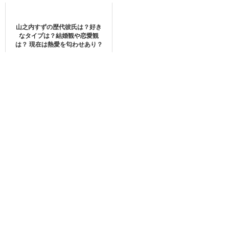
iPhone動画をDVDに焼くなら、「iSkysoft DVD Burner for
山之内すずの歴代彼氏は？好き
Mac 」で高速高品質でDVDを作成できます。
なタイプは？結婚観や恋愛観
は？ 現在は熱愛を匂わせあり？
このソフトはDVD作成のほかに、動画編集とDVDメニュー
の機能もあります。
capcut保存形式は？
操作としては、作成設定からはじめます。
まず作成タブをクリック、すると作成設定の画面を切り替
Capcutは、MOV(クイックタイムムービー形式)で保存され
わります。
ます。
capcut途中保存(一時保存)できる？
CapCutは作成中の動画を保存できます。