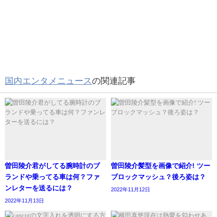
してPCに保存します。
それから、ISOファイルをOS自体のエンジンでDVDに
書き込みます。
4.「DVDメディアとして保存」：メディアとしてPCに
保存し、保存したデータはDVD プレーヤーで再生可能
capcut保存できない場合の対処法は？
国内エンタメニュース
の関連記事
となります。
Capcutでは、一時的なエラーやCapcut側のエラーに加え
て、様々な理由で編集した動画が保存出来ないケースがあ
ります。
参考元https://downtownreport.net/app/capcut-totyu-
では、対処法を説明していきます。
hozon/
曽田陵介君がしてる腕時計のブ
曽田陵介髪型を画像で紹介! ツー
🌼ごはんちゃんはじめてのCapCut🌼
容量のチェック
ランドや乗ってる車は何？ファ
ブロックマッシュ？後ろ姿は？
2.動画を選択し、「追加」をタップします。
ンレターを送るには？
2022年11月12日
初めて動画加工しました🥰🥰文字入れだけだけどみ
動画を保存する前に、保存しようとしている動画の保存容
2022年11月13日
んな褒めて！
pic.twitter.com/zqEsm0BgW8
量をチェックしてみましょう。