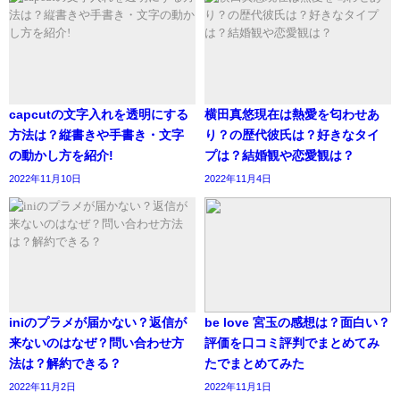
— ごはんちゃん (@rn_sra23)
September 7, 2021
capcutの文字入れを透明にする
横田真悠現在は熱愛を匂わせあ
方法は？縦書きや手書き・文字
り？の歴代彼氏は？好きなタイ
きなこさんこんにちは✨
の動かし方を紹介!
プは？結婚観や恋愛観は？
パソコンはあった方がいいですが
2022年11月10日
2022年11月4日
参考元https://app-story.net/capcut-can-not-save-movie/
スマホでも作れます！
画面が小さいのでちょっと面倒な所もありますが、
参考元https://downtownreport.net/app/capcut-totyu-
場所に縛られないのはメリットでもあります☺
保存容量をどれくらい圧迫するかチェックできます。
hozon/
アプリは
デバイスの残り容量をどれくらい減らすかチェックするこ
iMovieやCapCutがオススメです！
とが可能です。
iniのプラメが届かない？返信が
be love 宮玉の感想は？面白い？
3.動画を編集し、画面左上の「×」をタップして編集を終了
来ないのはなぜ？問い合わせ方
評価を口コミ評判でまとめてみ
ちなみにDVDへの変換は「カメラのキタムラ」で
します。
編集した動画の容量の目安は、アイコンから飛んだページ
法は？解約できる？
たでまとめてみた
1500円程で出来ます😁
でチェックできます。
2022年11月2日
2022年11月1日
今回は、スタンプを一つ押した状態で編集を中断します。