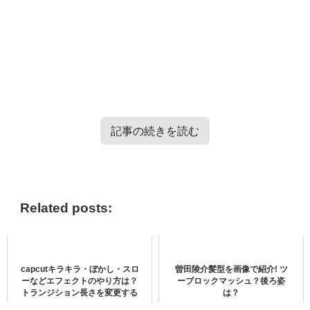
記事の続きを読む
TXT・Enhypen・TRESURE・Straykidsのバラエティー番
組情報はこちらから＞＞
Related posts:
capcut dvdに焼く方法は？
capcutキラキラ・ぼかし・スロ
曽田陵介髪型を画像で紹介! ツ
ーなどエフェクトのやり方は？
ーブロックマッシュ？後ろ姿
トランジション長さを変更する
は？
capcut dvdに焼く方法について見ていきます。
には？