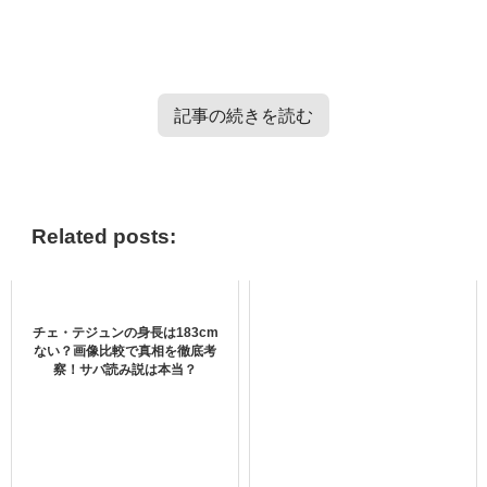
記事の続きを読む
TXT・Enhypen・TRESURE・Straykidsのバラエティー番
組情報はこちらから＞＞
Related posts:
ハンギチャンが炎上したって本当？
チェ・テジュンの身長は183cm
ない？画像比較で真相を徹底考
察！サバ読み説は本当？
ハンギチャンも割とこう、訴えかけてくるものがあ
る
cr:本人IG
#한기찬
#너의시선이머무는곳에