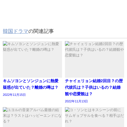
ハンギチャンは、モデル出身とだけありスタイルもよく整
ったルックスで、パフォーマンスを見せる前の第一回目の
韓国ドラマ
の関連記事
投票では16位と言う好成績を残していました。
しかし、練習期間が10ヶ月と短めであり、お世辞にもダン
スや歌がうまいとは言えず、パフォーマンスの評価によっ
てA、B、C、D、Xに分けられるクラス分けでは、一番評価
の低いXクラスに。
キムソヨンとソンジュンに熱愛
チャイェリョン結婚2回目？の歴
そんな中でハンギチャンが、「センターをやりたい」や
疑惑が出ていた？離婚の噂は？
代彼氏は？子供はいるの？結婚
「ここのパートを担当したい」と言っているシーンが放送
観や恋愛観は？
2022年11月15日
され、「実力がないのにわがまま言って、チームを困らせ
2022年11月13日
るな」との声が上がってしまったようです。