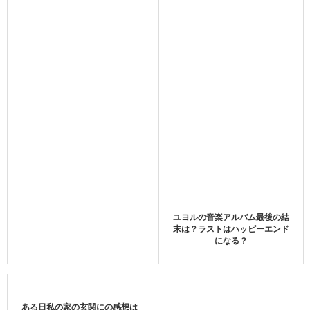
pic.twitter.com/fIlMi4hqHR
— ピョル (@sun_A082)
June 12, 2020
端正な顔立ちと抜群のスタイルで人気のあるハンギチャ
ン。
実は、そんな彼に炎上事件があったようなのです。
詳しく紹介していきます。
boyslove.com/">K-POPのバラエティー番組を見てみる＞＞
ユヨルの音楽アルバム最後の結
末は？ラストはハッピーエンド
になる？
U-NEXTで視聴できるTXTの最新作品
炎上のきっかけとなったのは？
ある日私の家の玄関にの感想は