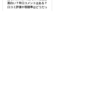
面白い？辛口コメントはある？
口コミ評価や視聴率はどうだっ
た？
昨日
#PRODUCEX101
見たら激ハマリした（笑）
#
한기찬
どタイプ過ぎる😍まじかっこいい…
pic.twitter.com/cY264keSAW
— えってぃ (@yoona_sim)
May 4, 2019
ハンギチャンが炎上することとなったきっかけは、彼の知
名度を大きく上げた韓国の人気オーディション番組「プロ
デュースX 101」です。
2019年に放送され、101名の練習生たちが歌やダンスなど
のパフォーマンスを見せ、「国民プロデューサー」と称さ
れる視聴者たちが投票し、最後に残った11人がグループを
結成しデビューすると言うものです。