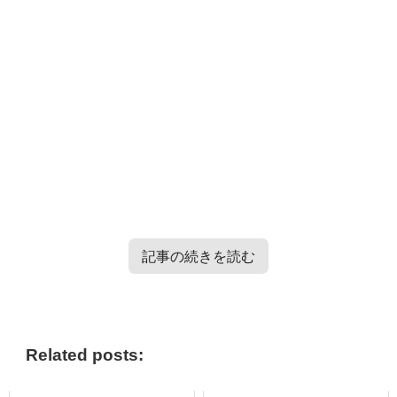
記事の続きを読む
TXT・Enhypen・TRESURE・Straykidsのバラエティー番
組情報はこちらから＞＞
Related posts: