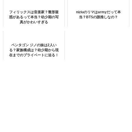
hot issueとは？
フィリックスは音楽家？整形疑
niziuのリマはarmyだって本
惑があるって本当？幼少期の写
当？BTSの誰推しなの？
真がかわいすぎる
ペンタゴン ジノの妹は2人い
HOT ISSUE ( 핫이슈) Debut❗
る？家族構成は？幼少期から現
彼女達のステージパフォーマンスを観られる日がく
在までのプライベートに迫る！
る事を願っています！😆💕
#Hotissue
#핫이슈
#Nahyun
#나현
#Mayna
#메이나
#Hyeongshin
#형신
#Dana
#다나
#Yewon
#예원
#Yebin
#예빈
#Dain
#다인
#Gratata
#그라타타
#issue_maker
#debut
@HOTISSUE_S2
pic.twitter.com/SxXZv3bqxA
— 036utchi (@036utchi)
April 29, 2021