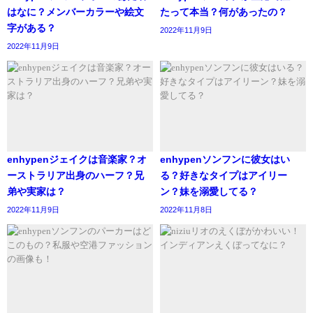
はなに？メンバーカラーや絵文
たって本当？何があったの？
名前：カン・ナヒョン（강나현）
年齢順に並べるとどうなる？
字がある？
2022年11月9日
呼び名：ナヒョン
2022年11月9日
生年月日：2002年1月25日
出身地： 韓国
職業：歌手
カン・ナヒョンさんは、hot issueのリーダーであり、メイ
7/24 マントルナイト
ンボーカルを担当しています。
4-6 COOL ISSUE
enhypenジェイクは音楽家？オ
enhypenソンフンに彼女はい
そのビジュアルとはつらつとした性格がとても人気です。
HOT ISSUE / GRATATA
ーストラリア出身のハーフ？兄
る？好きなタイプはアイリー
ダナちゃんで出ます❤🔫
弟や実家は？
ン？妹を溺愛してる？
2022年11月9日
2022年11月8日
出演される方よろしくお願いしますー！
pic.twitter.com/fZ4u69NWXL
参考元https://www.btspurpleyou.com/hot-issue/
— めぐみ@9/12 ホプドリ (@TD29KM)
July 22, 2021
参考元https://kpopfansquare.com/hot-issue-profile-
352#:~:text=HOT%20ISSUE%20%28%E3%83%9B%