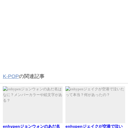
boyslove.com/">K-POPのバラエティー番組を見てみる＞＞
U-NEXTで視聴できるTXTの最新作品
1位ナヒョン
韓国と日本との人気順に違いはある？
210728 FANCAFE UPDATE
#나현
#NAHYUN
#핫이
K-POP
の関連記事
슈
#HOT_ISSUE
@HOTISSUE_S2
現在調査中です。
pic.twitter.com/LShK56fOXx
分かり次第記載していきます。
— Hot Issue International (@HotIssueINTL)
July 28,
2021
enhypenジョンウォンのあだ名
enhypenジェイクが空港で泣い