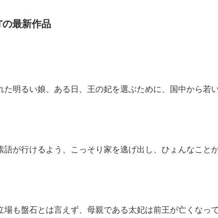
XTの最新作品
れた明るい娘、ある日、王の妃を選ぶために、国中から若
素語が行けるよう、こっそり家を逃げ出し、ひょんなこと
立場も盤石とは言えず、母親である太妃は前王が亡くなっ