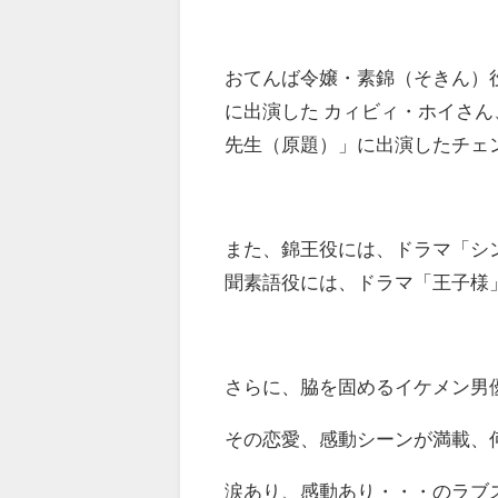
おてんば令嬢・素錦（そきん）
に出演した カィビィ・ホイさ
先生（原題）」に出演したチェ
また、錦王役には、ドラマ「シ
聞素語役には、ドラマ「王子様
さらに、脇を固めるイケメン男
その恋愛、感動シーンが満載、
涙あり、感動あり・・・のラブ