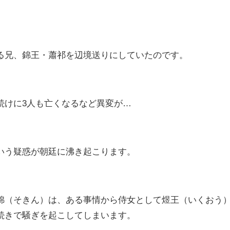
る兄、錦王・蕭祁を辺境送りにしていたのです。
続けに3人も亡くなるなど異変が…
いう疑惑が朝廷に沸き起こります。
錦（そきん）は、ある事情から侍女として煜王（いくおう
続きで騒ぎを起こしてしまいます。