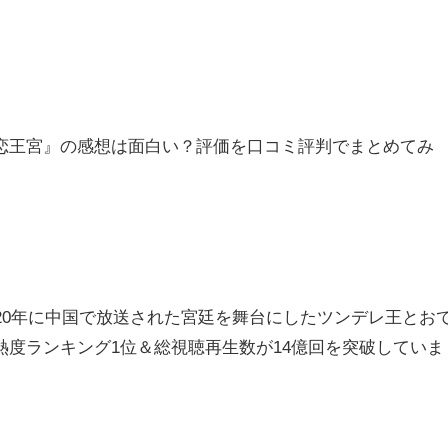
恋王宮』の感想は面白い？評価を口コミ評判でまとめてみ
。
20年に中国で放送された
宮廷を舞台にしたツンデレ王とお
熱度ランキング1位＆総視聴再生数が14億回を突破していま