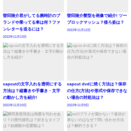
参考元https://hataraku.vivivit.com/column/font2001
曽田陵介君がしてる腕時計のブ
曽田陵介髪型を画像で紹介! ツー
ランドや乗ってる車は何？ファ
ブロックマッシュ？後ろ姿は？
関連記事
シカデイリースージングマスク肌荒れするしない？効果は？良くない？使用頻度は？
ンレターを送るには？
2022年11月12日
関連記事
capcutの文字入れを透明にする方法は？縦書きや手書き・文字の動かし方を紹介!
和文フォントは、明朝体、ゴシック体、筆書体、手書き文
2022年11月13日
字の4つがありますが、明朝体がベーシックです。
欧文のフォントはセリフ体、サンセリフ体、筆記体、手書
き文字となっていますが、サンセリフのサンは、「ない」
capcutの文字入れを透明にする
capcut dvdに焼く方法は？保存
という意味で、セリフは、「うろこ」を意味しています。
方法は？縦書きや手書き・文字
の仕方(方法)や形式や保存できな
の動かし方を紹介!
い場合の対処法は？
2022年11月10日
2022年11月9日