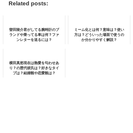
Related posts:
目黒蓮の推しグラス
pic.twitter.com/I66VUL5hvB
— (@O216I997)
June 25, 2021
そういえば！学校でだーいぶ前だけど推しグラスし
たので見て
pic.twitter.com/H1q6NKZheV
曽田陵介君がしてる腕時計のブ
ミーム化とは何？意味は？使い
ランドや乗ってる車は何？ファ
方は？どういった場面で使うの
— (@UX168)
August 29, 2021
ンレターを送るには？
か分かりやすく解説？
昨日はどんどん目黒蓮様が薄れていってしまって、
少し儚げなおうち居酒屋でした笑
#推しグラス
#おう
横田真悠現在は熱愛を匂わせあ
ち居酒屋
#目黒蓮
pic.twitter.com/Cufe1sWvzr
り？の歴代彼氏は？好きなタイ
プは？結婚観や恋愛観は？
— もぐもぐ☃️ (@mgmg5wesno)
June 20, 2021
関東の推しグラス作った
pic.twitter.com/PEpCH6Hc4X
— y__ (@y85734672)
August 29, 2021
Snow Man・目黒蓮さんのことで「めめ推し」グラスと呼
ばれています。
皆さん上出来です！