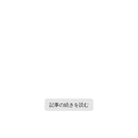
記事の続きを読む
TXT・Enhypen・TRESURE・Straykidsのバラエティー番
組情報はこちらから＞＞