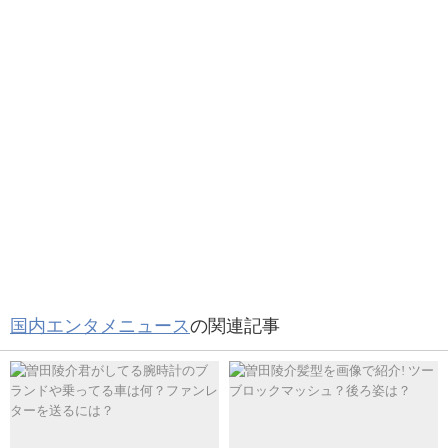
今週のんびりなのでいつかの推しグラス作りに向け
てかわいいフリーフォント探してます@在宅勤務
pic.twitter.com/uV6yic0FDV
大人気です！
— ちゃんなお (@snow_nnnk)
June 4, 2021
まとめ
推しグラスのフォントは？アプリはある？テープやシール
推しグラスを作る時の文字のおすすめのフォントについて
はある？印刷方法は？について紹介していきました。
紹介していきます。
いかがだったでしょうか。
国内エンタメニュース
の関連記事
推しグラスで、飲み物を飲んで良い気分で自宅で過ごす
方々増えているようです。
インスタのストーリーズを使用すれば簡単にできますね。
ぜひ、推しグラスを試してみて下さい！