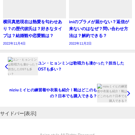
推しグラスを作るにはどうすればいい？印刷
横田真悠現在は熱愛を匂わせあ
iniのプラメが届かない？返信が
参考元https://hataraku.vivivit.com/column/font2001
それとも自作？
り？の歴代彼氏は？好きなタイ
来ないのはなぜ？問い合わせ方
では、おすすめのフォントを見ていきます。
プは？結婚観や恋愛観は？
法は？解約できる？
2022年11月4日
2022年11月2日
手作りの場合は、次の通りです。
和文
下書きになる文字を作る
HG明朝E
ユン・ヒョンミンは歌唱力も凄かった？担当した
OSTも多い？
ストーリーの背景を白くしてから右上をタップして名前の
文字を入力します。
niziuミイヒの練習着や衣装も紹介！靴はどこのも
参考元https://hataraku.vivivit.com/column/font2001
の？日本でも購入できる？
DNP秀英角ゴシック銀
サイドバー[表示]