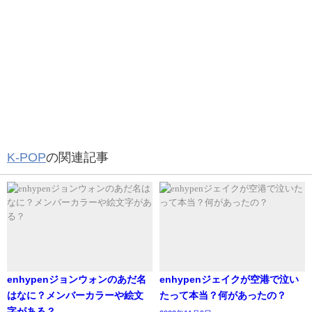
参考元https://umepon.net/niziu-miihi-hairstyle/
次にハーフアップの巻き方を紹介します。
私も大好きだよー❤️
K-POP
の関連記事
ミイヒちゃん可愛すぎるぅー😍😍😍
pic.twitter.com/q6PibssbwJ
— withU⊠❤️ ayaka (@miihi_ayaka)
August 13, 2020
画像では、首から下がパーマがかかっているのが、分かり
enhypenジョンウォンのあだ名
enhypenジェイクが空港で泣い
ます。
はなに？メンバーカラーや絵文
たって本当？何があったの？
自身でこの髪型にする場合には、36mmのコテで、毛先の内
字がある？