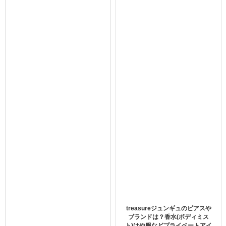
NiziUのMV可愛すぎなんだけどどうしようマヤちゃ
んの髪型意外すぎて最初誰かわかんなかったけど似
合ってたそれにしてもミイヒちゃんほんとかわいい
すき推し尊い
pic.twitter.com/TAlMfdrOFa
— はるかっぱ (@hiroharukappa)
June 30, 2020
ロングヘアーの方々の間で話題なのが、ミイヒさんの髪型
ですね。
boyslove.com/">K-POPのバラエティー番組を見てみる＞＞
treasureジュンギュのピアスや
ブランドは？香水(ボディミス
ト)はや服などプライベートアイ