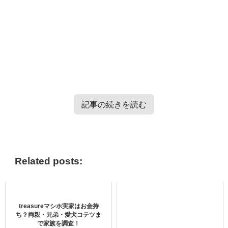
記事の続きを読む
TXT・Enhypen・TRESURE・Straykidsのバラエティー番
組情報はこちらから＞＞
Related posts:
niziuミイヒの髪型が気になる！髪型
treasureマシホ実家はお金持
別に紹介！
ち？両親・兄弟・愛犬コテツま
で家族を調査！