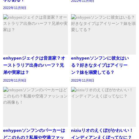
2022年11月9日
巻きから始めて、上に向けて外はね内巻きを交互に肩まで
2022年11月9日
巻くのがコツです。
参考元https://entame-site.com/suzuno-miihi-hairstyle/
女性らしさが引き立つ素敵な髪型ですね。
enhypenジェイクは音楽家？オ
enhypenソンフンに彼女はい
ーストラリア出身のハーフ？兄
る？好きなタイプはアイリー
弟や実家は？
ン？妹を溺愛してる？
2022年11月9日
2022年11月8日
enhypenソンフンのパーカーは
niziuリオのえくぼがかわいい！
どこのもの？私服や空港ファッ
インディアンえくぼってなに？