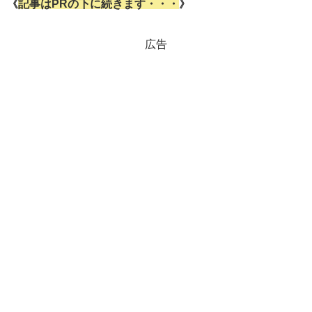
《
記事はPRの下に続きます・・・
》
広告