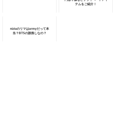
テムをご紹介！
U-NEXTで視聴できるTXTの最新作品
巻き髪
niziuのリマはarmyだって本
当？BTSの誰推しなの？