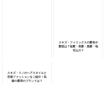
boyslove.com/">K-POPのバラエティー番組を見てみる＞＞
U-NEXTで視聴できるTXTの最新作品
幼少期の写真はある？
スキズ・フィリックスの髪色や
髪型は？短髪・長髪・黒髪・地
毛なの？
スキズのリノ君、幼少期から異次元
pic.twitter.com/LWOgR8ZrFX
— ショタ (@Cbeauty2)
January 13, 2020
スキズ・リノのヘアスタイルと
空港ファッションをご紹介！私
服の愛用のブランドは？
幼少期から出来上がっていませんか？
お目目もパッチリで二重なんて本当に羨ましいです！