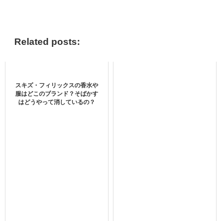
TXT・Enhypen・TRESURE・Straykidsのバラエティー番
組情報はこちらから＞＞
Related posts:
スキズ・リノは頭いい？生い立ちや
スキズ・フィリックスの香水や
実家・国籍は？
服はどこのブランド？そばかす
はどうやって消しているの？
デビュー前は本名であるイ・ミンホとして活動
していまし
たが、
ファンからの呼びやすさなどを踏まえて
「リノ」に芸名を
変えている
彼ですが、
デビュー前はどんな人生を歩んできたのでしょうか？見て
いきたいと思います！