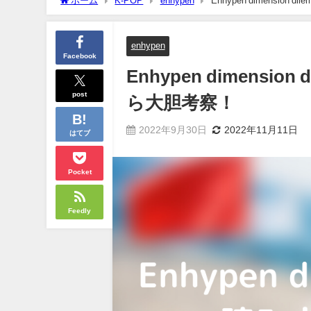
ホーム
K-POP
enhypen
Enhypen dimensi
enhypen
Facebook
Enhypen dimens
post
ら大胆考察！
2022年9月30日
2022年11月11日
はてブ
Pocket
Feedly