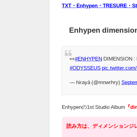
TXT・Enhypen・TRESUR
Enhypen dimen
👀
#ENHYPEN
DIMENSION :
#ODYSSEUS
pic.twitter.co
— hirayà (@mnwrhry)
Septem
Enhypenの1st Studio Album
『di
読み方は、ディメンションジ